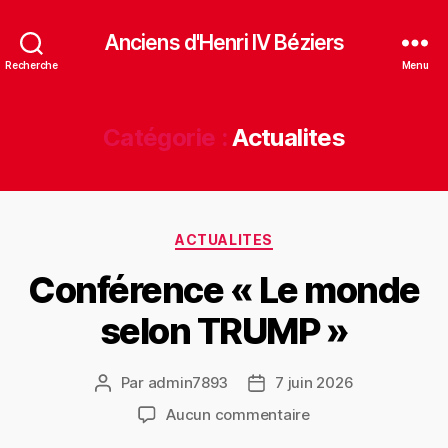
Anciens d'Henri IV Béziers
Recherche
Menu
Catégorie :
Actualites
ACTUALITES
Conférence « Le monde
selon TRUMP »
Par
admin7893
7 juin 2026
Aucun commentaire