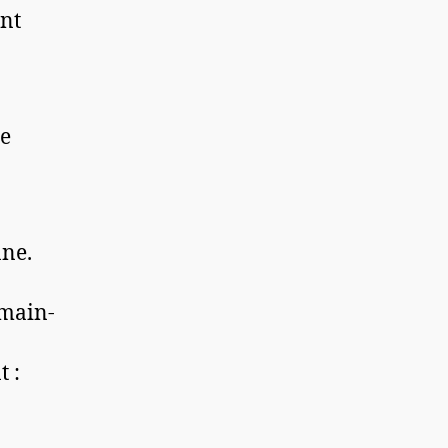
nt
de
nne.
 main-
 :