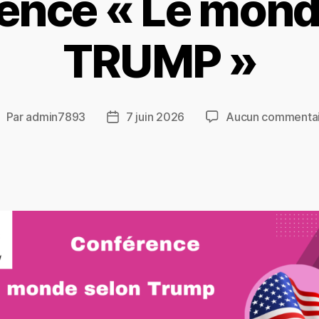
ence « Le mond
TRUMP »
Par
admin7893
7 juin 2026
Aucun commenta