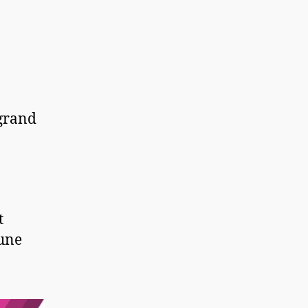
 grand
t
 une