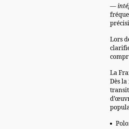
—
inté
fréque
précis
Lors d
clarif
compre
La Fra
Dès la
transi
d’œuvr
popula
Polo