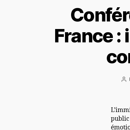
Confér
France : 
co
L’immi
public
émotio