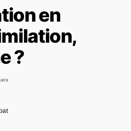
tion en
imilation,
e ?
aire
bat