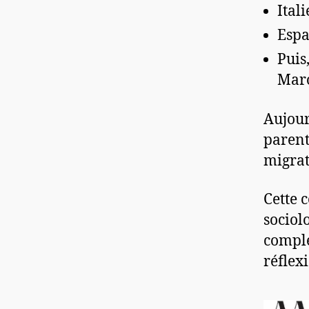
Ital
Espa
Puis
Maro
Aujour
parent
migrat
Cette 
sociol
comple
réflex