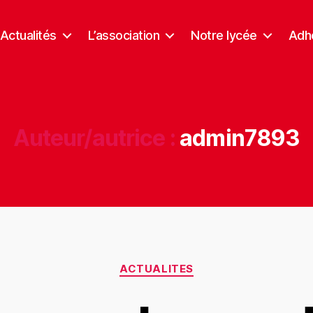
Actualités
L’association
Notre lycée
Adhé
Auteur/autrice :
admin7893
ACTUALITES