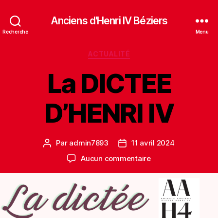
Anciens d'Henri IV Béziers
Recherche
Menu
Catégories
ACTUALITÉ
La DICTEE
D’HENRI IV
Par
admin7893
11 avril 2024
Auteur
Date
de
de
sur
Aucun commentaire
l’article
l’article
La
DICTEE
D’HENRI
IV