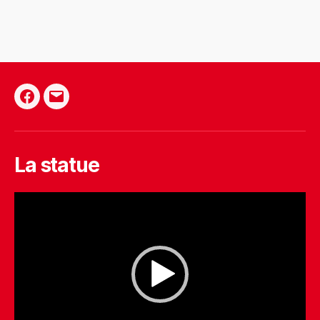
La statue
L
e
c
t
e
u
r
v
i