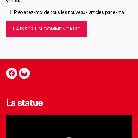
Prévenez-moi de tous les nouveaux articles par e-mail.
La statue
L
e
c
t