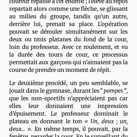
coureur repasse à cet endroit ; l’élève au repos
repartait alors comme une flèche, se glissant
au milieu du groupe, tandis qu’un autre,
derrière lui, prenait sa place. L’opération
pouvait se dérouler simultanément sur les
deux ou trois platanes du fond de la cour,
loin du professeur. Avec ce roulement, et vu
la durée des tours de cour, ce processus
permettait aux garçons qui n’aimaient pas la
course de prendre un moment de répit.
Le deuxième procédé, un peu semblable, se
jouait dans le gymnase, durant les ʺ
pompes
ʺ,
que les non-sportifs n’appréciaient pas car
elles leur donnaient une impression
d’épuisement. Le professeur dominait le
plateau en donnant le ton
« Un, deux ; un,
deux… ».
En même temps, il pouvait, par la
fenêtre, regarder la cour. En le surveillant du