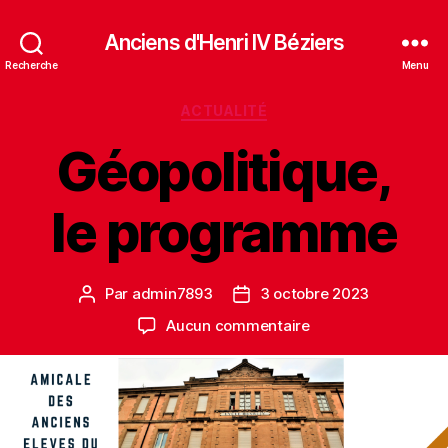
Anciens d'Henri IV Béziers
Recherche
Menu
Catégories
ACTUALITÉ
Géopolitique,
le programme
Par
admin7893
3 octobre 2023
Auteur
Date
de
de
sur
Aucun commentaire
l’article
l’article
Géopolitique,
le
programme