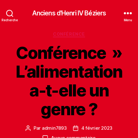
Anciens d'Henri IV Béziers
Recherche
Menu
Catégories
CONFÉRENCE
Conférence »
L’alimentation
a-t-elle un
genre ?
Par
admin7893
4 février 2023
Auteur
Date
de
de
sur
Aucun commentaire