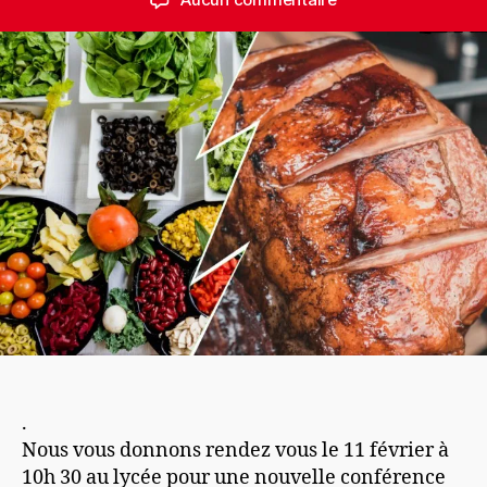
l’article
l’article
Conférence
»
L’alimentation
a-
t-
elle
un
genre
?
.
Nous vous donnons rendez vous le 11 février à
10h 30 au lycée pour une nouvelle conférence