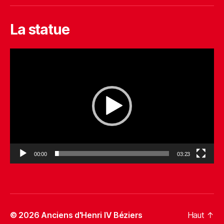
mail
La statue
L
e
c
t
e
u
r
v
i
d
00:00
03:23
é
o
© 2026
Anciens d'Henri IV Béziers
Haut
↑