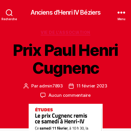
Anciens d'Henri IV Béziers
Recherche
Menu
Catégories
VIE DE L'ASSOCIATION
Prix Paul Henri
Cugnenc
Par
admin7893
11 février 2023
Auteur
Date
de
de
sur
Aucun commentaire
l’article
l’article
Prix
Paul
Henri
Cugnenc