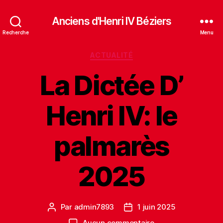
Anciens d'Henri IV Béziers
Recherche
Menu
Catégories
ACTUALITÉ
La Dictée D’
Henri IV: le
palmarès
2025
Par
admin7893
1 juin 2025
Auteur
Date
de
de
sur
Aucun commentaire