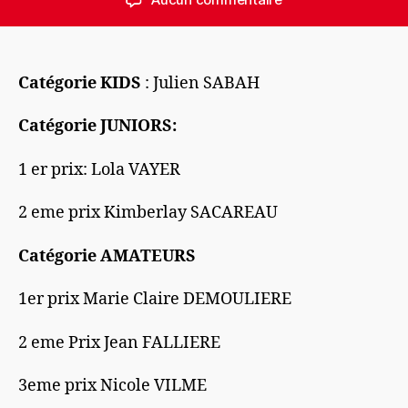
l’article
l’article
La
Dictée
D’
Henri
Catégorie KIDS
: Julien SABAH
IV:
le
Catégorie JUNIORS:
palmarès
2025
1 er prix: Lola VAYER
2 eme prix Kimberlay SACAREAU
Catégorie AMATEURS
1er prix Marie Claire DEMOULIERE
2 eme Prix Jean FALLIERE
3eme prix Nicole VILME