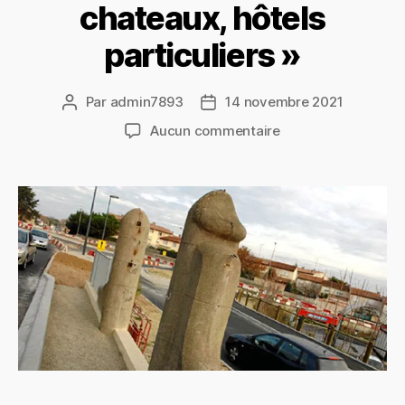
chateaux, hôtels
particuliers »
Par
admin7893
14 novembre 2021
Auteur
Date
de
de
sur
Aucun commentaire
l’article
l’article
Conférence
« Le
patrimoine
Biterrois:
chateaux,
hôtels
particuliers »