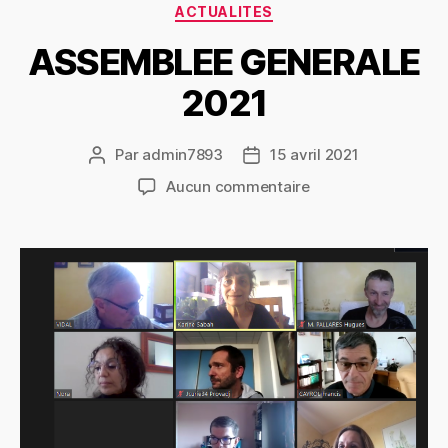
Catégories
ACTUALITES
ASSEMBLEE GENERALE
2021
Par
admin7893
15 avril 2021
Auteur
Date
de
de
sur
Aucun commentaire
l’article
l’article
ASSEMBLEE
GENERALE
2021