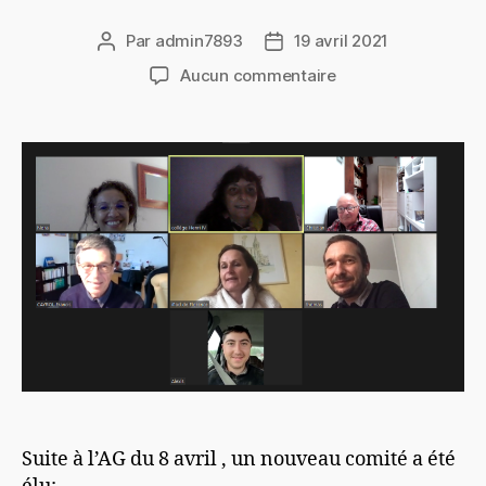
Par
admin7893
19 avril 2021
Auteur
Date
de
de
sur
Aucun commentaire
l’article
l’article
Un
nouveau
comité
Suite à l’AG du 8 avril , un nouveau comité a été