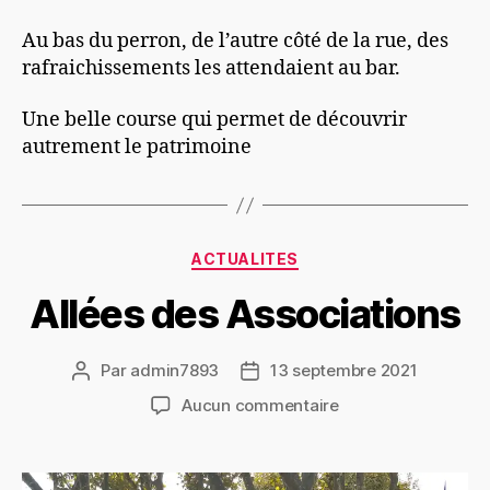
Au bas du perron, de l’autre côté de la rue, des
rafraichissements les attendaient au bar.
Une belle course qui permet de découvrir
autrement le patrimoine
Catégories
ACTUALITES
Allées des Associations
Par
admin7893
13 septembre 2021
Auteur
Date
de
de
sur
Aucun commentaire
l’article
l’article
Allées
des
Associations