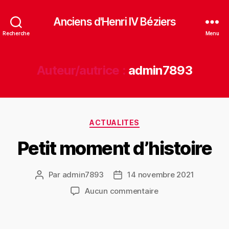
Anciens d'Henri IV Béziers
Recherche
Menu
Auteur/autrice :
admin7893
Catégories
ACTUALITES
Petit moment d’histoire
Par
admin7893
14 novembre 2021
Auteur
Date
de
de
sur
Aucun commentaire
l’article
l’article
Petit
moment
d’histoire