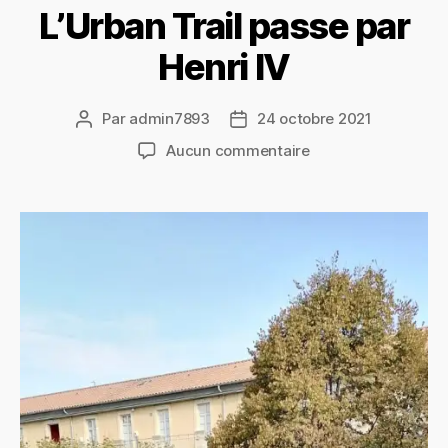
L’Urban Trail passe par
Henri IV
Par
admin7893
24 octobre 2021
Auteur
Date
de
de
sur
Aucun commentaire
l’article
l’article
L’Urban
Trail
passe
par
Henri
IV