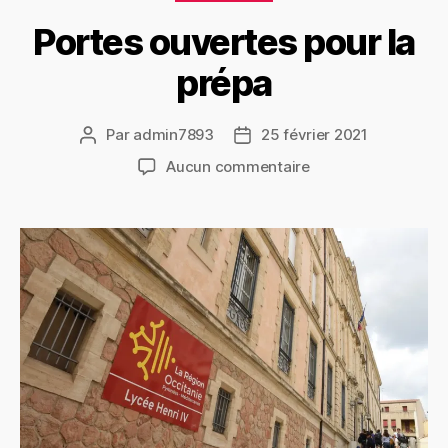
Portes ouvertes pour la
prépa
Par
admin7893
25 février 2021
Auteur
Date
de
de
sur
Aucun commentaire
l’article
l’article
Portes
ouvertes
pour
la
prépa