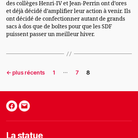
des collèges Henri-IV et Jean-Perrin ont d’ores
et déjà décidé d’amplifier leur action à venir. Ils
ont décidé de confectionner autant de grands
sacs à dos que de boîtes pour que les SDF
puissent passer un meilleur hiver.
Pagination
…
←
plus récents
1
7
8
des
publications
Facebook
E-
mail
La statue