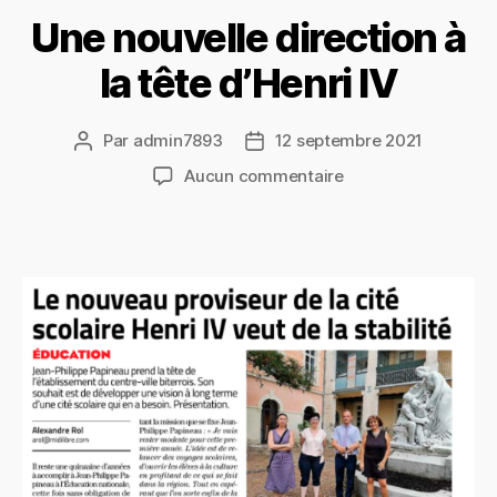
Une nouvelle direction à
la tête d’Henri IV
Par
admin7893
12 septembre 2021
Auteur
Date
de
de
sur
Aucun commentaire
l’article
l’article
Une
nouvelle
direction
à
la
tête
d’Henri
IV