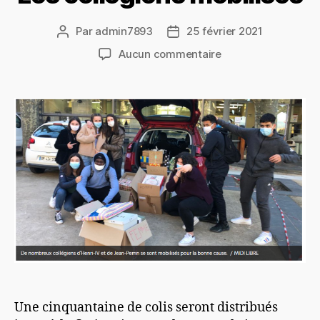
Par
admin7893
25 février 2021
Auteur
Date
de
de
sur
Aucun commentaire
l’article
l’article
Les
collégiens
mobilisés
Une cinquantaine de colis seront distribués