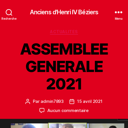
Anciens d'Henri IV Béziers
Recherche
Menu
Catégories
ACTUALITES
ASSEMBLEE
GENERALE
2021
Par
admin7893
15 avril 2021
Auteur
Date
de
de
sur
Aucun commentaire
l’article
l’article
ASSEMBLEE
GENERALE