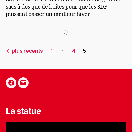
sacs à dos que de boîtes pour que les SDF
puissent passer un meilleur hiver.
Pagination
…
←
plus récents
1
4
5
des
publications
Facebook
E-
mail
La statue
L
e