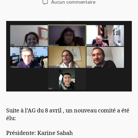
sur
Aucun commentaire
l’article
l’article
Un
nouveau
comité
Suite à l’AG du 8 avril , un nouveau comité a été
élu:
Présidente: Karine Sabah