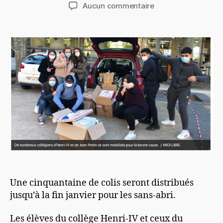
de
de
sur
Aucun commentaire
l’article
l’article
Les
collégiens
mobilisés
Une cinquantaine de colis seront distribués
jusqu’à la fin janvier pour les sans-abri.
Les élèves du collège Henri-IV et ceux du