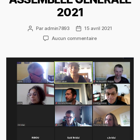
2021
Par
admin7893
15 avril 2021
Auteur
Date
de
de
sur
Aucun commentaire
l’article
l’article
ASSEMBLEE
GENERALE
2021