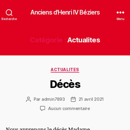
Anciens d'Henri IV Béziers
Recherche
Menu
Catégorie :
Actualites
Catégories
ACTUALITES
Décès
Par
admin7893
21 avril 2021
Auteur
Date
de
de
sur
Aucun commentaire
l’article
l’article
Décès
Nous apprenons le décès Madame