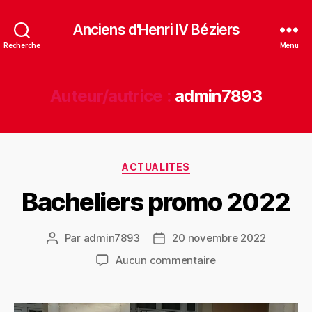
Anciens d'Henri IV Béziers
Recherche
Menu
Auteur/autrice :
admin7893
ACTUALITES
Bacheliers promo 2022
Par
admin7893
20 novembre 2022
Aucun commentaire