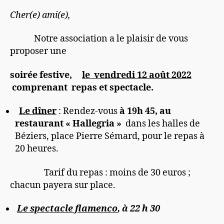
vendredi
12
Cher(e) ami(e),
aout
2022
Notre association a le plaisir de vous
proposer une
soirée festive,
le vendredi 12 août 2022
comprenant repas et spectacle.

Le dîner
: Rendez-vous
à 19h 45, au
restaurant « Hallegria »
dans les halles de
Béziers, place Pierre Sémard, pour le repas à
20 heures.
Tarif du repas : moins de 30 euros ;
chacun payera sur place.
Le spectacle flamenco
, à 22 h 30