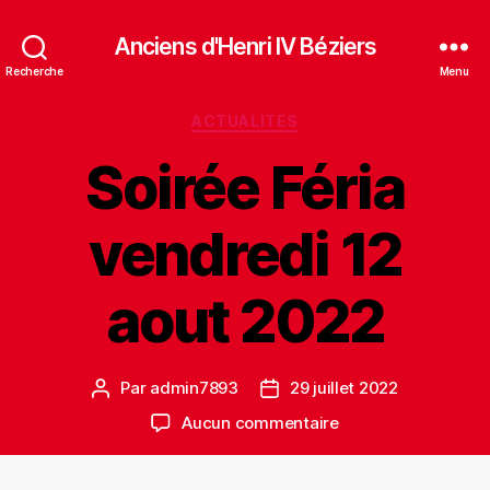
Anciens d'Henri IV Béziers
Recherche
Menu
Catégories
ACTUALITES
Soirée Féria
vendredi 12
aout 2022
Par
admin7893
29 juillet 2022
Auteur
Date
de
de
sur
Aucun commentaire
l’article
l’article
Soirée
Féria