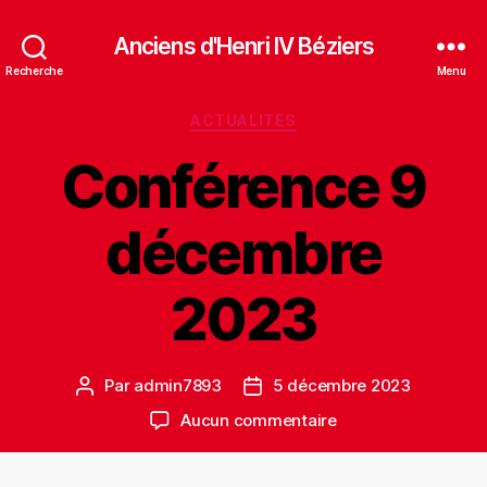
Anciens d'Henri IV Béziers
Recherche
Menu
Catégories
ACTUALITES
Conférence 9
décembre
2023
Par
admin7893
5 décembre 2023
Auteur
Date
de
de
sur
Aucun commentaire
l’article
l’article
Conférence
9