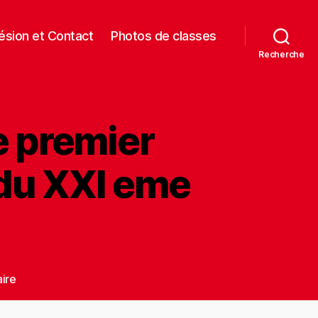
sion et Contact
Photos de classes
Recherche
le premier
 du XXI eme
sur
ire
Et
si