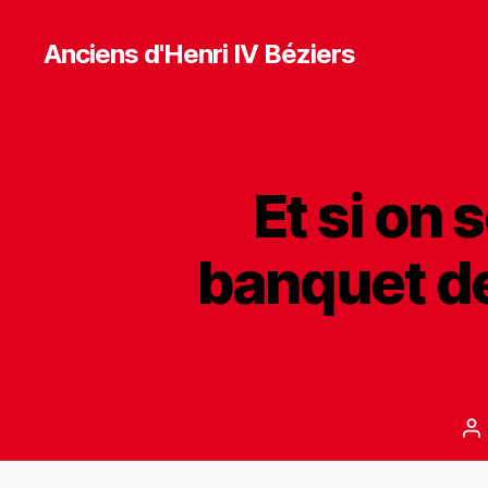
Anciens d'Henri IV Béziers
Et si on 
banquet de
A
d
l’