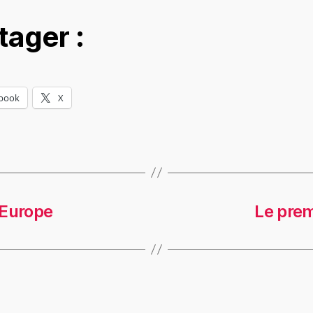
tager :
book
X
 Europe
Le prem