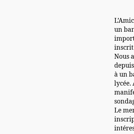
L’Amic
un ban
import
inscrit
Nous a
depuis
à un b
lycée.
manife
sondag
Le men
inscri
intére