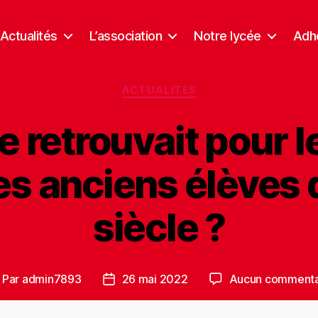
Actualités
L’association
Notre lycée
Adhé
Catégories
ACTUALITES
se retrouvait pour 
s anciens élèves
siècle ?
Par
admin7893
26 mai 2022
Aucun commenta
uteur
Date
e
de
article
l’article