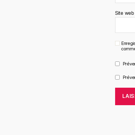
Site web
Enregi
commen
Préve
Préven