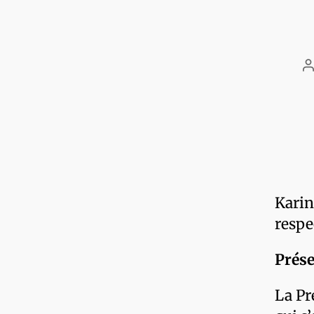
Karin
respe
Prése
La Pr