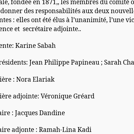
ale, fondée en 1871,, les membres du comité 
 donner des responsabilités aux deux nouvell
tes : elles ont été élus à l’unanimité, l’une vi
ence et secrétaire adjointe..
ente: Karine Sabah
résidents: Jean Philippe Papineau ; Sarah Ch
ière : Nora Elariak
ière adjointe: Véronique Gréard
aire : Jacques Dandine
aire adjonte : Ramah-Lina Kadi