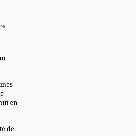
re
un
eunes
ée
out en
té de