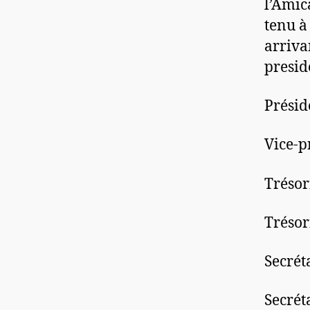
l’Amic
tenu à
arrivan
presid
Présid
Vice-p
Trésor
Trésor
Secrét
Secrét