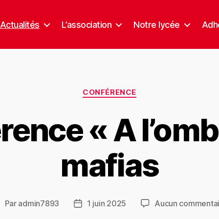
Actualités
L’association
Notre lycée
Adhé
CONFÉRENCE
rence « A l’omb
mafias
Par
admin7893
1 juin 2025
Aucun commentai