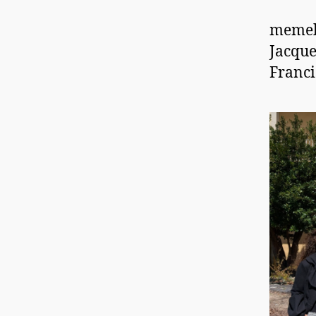
memebr
Jacque
Francis