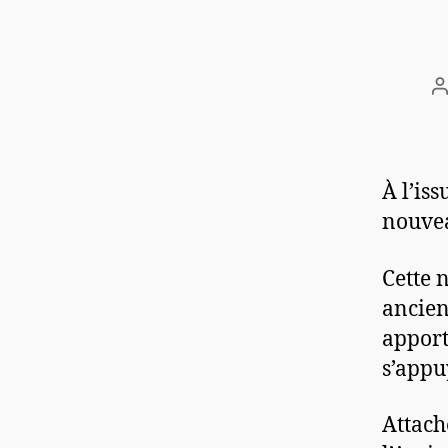
À l’is
nouvea
Cette 
ancien
apport
s’appu
Attach